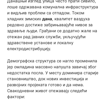
Данашњи изглед улица често прати сивило,
лоше одржавана комунална инфраструктура
и видљив проблем са отпадом. Током
хладних зимских
дана
, квалитет ваздуха
редовно достиже забрињавајуће нивое за
здравље људи. Грађани се додатно жале на
отежан рад јавних служби, укључујући
здравствене установе и локалну
електродистрибуцију.
Демографска структура се нагло променила
јер омладина масовно напушта завичај због
недостатка посла. У месту доминира старије
становништво, док нових инвестиција и
развојних пројеката готово и да нема.
Свакодневни живот отежавају следећи
фактори: