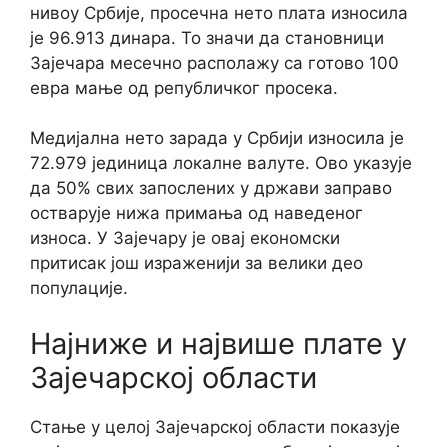
нивоу Србије, просечна нето плата износила
је 96.913 динара. То значи да становници
Зајечара месечно располажу са готово 100
евра мање од републичког просека.
Медијална нето зарада у Србији износила је
72.979 јединица локалне валуте. Ово указује
да 50% свих запослених у држави заправо
остварује нижа примања од наведеног
износа. У Зајечару је овај економски
притисак још израженији за велики део
популације.
Најниже и највише плате у
Зајечарској области
Стање у целој Зајечарској области показује