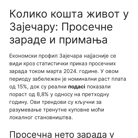
Колико коштa живот у
Зајечару: Просечне
зараде и примања
Економски профил Зајечара најјасније се
види кроз статистички приказ просечних
зарада током марта 2024. године. У овом
периоду забележен је номинални раст плата
од 15%, док су реални
подaci
показали
пораст од 8,8% у односу на претходну
годину. Ови трендови су кључни за
разумевање тренутне куповне моћи
локалног становништва.
Просечна нето зарада у