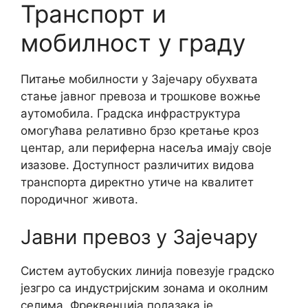
Транспорт и
мобилност у граду
Питање мобилности у Зајечару обухвата
стање јавног превоза и трошкове вожње
аутомобила. Градска инфраструктура
омогућава релативно брзо кретање кроз
центар, али периферна насеља имају своје
изазове. Доступност различитих видова
транспорта директно утиче на квалитет
породичног живота.
Јавни превоз у Зајечару
Систем аутобуских линија повезује градско
језгро са индустријским зонама и околним
селима. Фреквенција полазака је