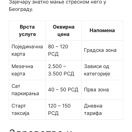
Зајечару знатно мање стресном него у
Београду.
Врста
Оквирна
Напомена
услуге
цена
Појединачна
80 – 120
Градска зона
карта
РСД
Мeseчна
2.500 –
Зависи од
карта
3.500 РСД
категорије
Сат
40 – 50 РСД
Прва зона
паркирања
Старт
120 – 150
Дневна
таксија
РСД
тарифа