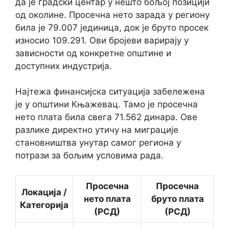
да је градски центар у нешто бољој позицији
од околине. Просечна нето зарада у региону
била је 79.007 јединица, док је бруто просек
износио 109.291. Ови бројеви варирају у
зависности од конкретне општине и
доступних индустрија.
Најтежа финансијска ситуација забележена
је у општини Књажевац. Тамо је просечна
нето плата била свега 71.562 динара. Ове
разлике директно утичу на миграције
становништва унутар самог региона у
потрази за бољим условима рада.
Просечна
Просечна
Локација /
нето плата
бруто плата
Категорија
(РСД)
(РСД)