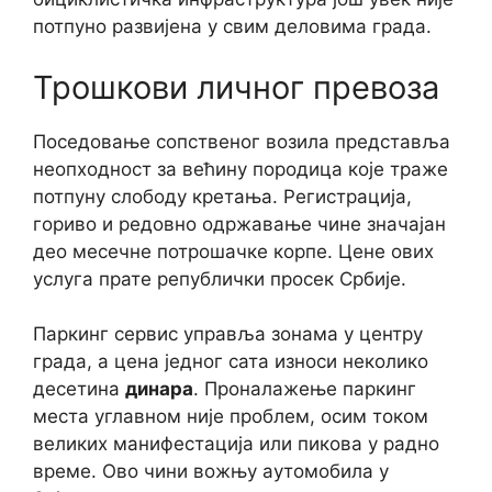
потпуно развијена у свим деловима града.
Трошкови личног превоза
Поседовање сопственог возила представља
неопходност за већину породица које траже
потпуну слободу кретања. Регистрација,
гориво и редовно одржавање чине значајан
део месечне потрошачке корпе. Цене ових
услуга прате републички просек Србије.
Паркинг сервис управља зонама у центру
града, а цена једног сата износи неколико
десетина
динара
. Проналажење паркинг
места углавном није проблем, осим током
великих манифестација или пикова у радно
време. Ово чини вожњу аутомобила у