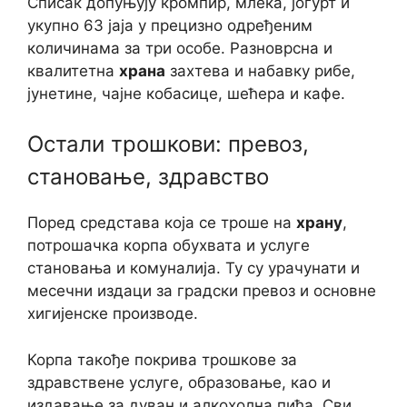
Списак допуњују кромпир, млека, јогурт и
укупно 63 јаја у прецизно одређеним
количинама за три особе. Разноврсна и
квалитетна
храна
захтева и набавку рибе,
јунетине, чајне кобасице, шећера и кафе.
Остали трошкови: превоз,
становање, здравство
Поред средстава која се троше на
храну
,
потрошачка корпа обухвата и услуге
становања и комуналија. Ту су урачунати и
месечни издаци за градски превоз и основне
хигијенске производе.
Корпа такође покрива трошкове за
здравствене услуге, образовање, као и
издавање за дуван и алкохолна пића. Сви