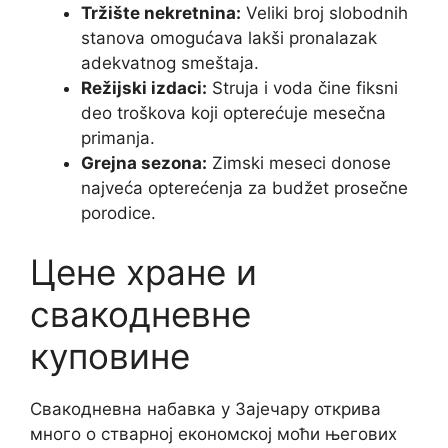
Tržište nekretnina:
Veliki broj slobodnih
stanova omogućava lakši pronalazak
adekvatnog smeštaja.
Režijski izdaci:
Struja i voda čine fiksni
deo troškova koji opterećuje mesečna
primanja.
Grejna sezona:
Zimski meseci donose
najveća opterećenja za budžet prosečne
porodice.
Цене хране и
свакодневне
куповине
Свакодневна набавка у Зајечару открива
много о стварној економској моћи његових