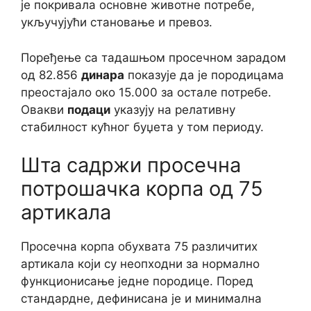
је покривала основне животне потребе,
укључујући становање и превоз.
Поређење са тадашњом просечном зарадом
од 82.856
динара
показује да је породицама
преостајало око 15.000 за остале потребе.
Овакви
подаци
указују на релативну
стабилност кућног буџета у том периоду.
Шта садржи просечна
потрошачка корпа од 75
артикала
Просечна корпа обухвата 75 различитих
артикала који су неопходни за нормално
функционисање једне породице. Поред
стандардне, дефинисана је и минимална