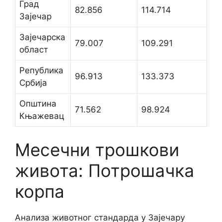
Град
82.856
114.714
Зајечар
Зајечарска
79.007
109.291
област
Република
96.913
133.373
Србија
Општина
71.562
98.924
Књажевац
Месечни трошкови
живота: Потрошачка
корпа
Анализа животног стандарда у Зајечару