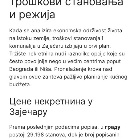
Трошкови становања
и режија
Kada se analizira ekonomska održivost života
na istoku zemlje, troškovi stanovanja i
komunalija u Zaječaru izbijaju u prvi plan.
Tržište nekretnina nudi raznolike opcije koje su
često povoljnije nego u većim centrima poput
Beograda ili Niša. Pronalaženje krova nad
glavom ovde zahteva pažljivo planiranje kućnog
budžeta.
Цене некретнина у
Зајечару
Prema poslednjim podacima popisa, u
граду
postoji 29.198 stanova, dok je broj popisanih