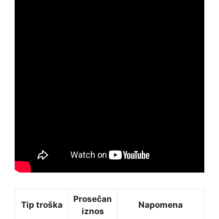
Prosečan
Tip troška
Napomena
iznos