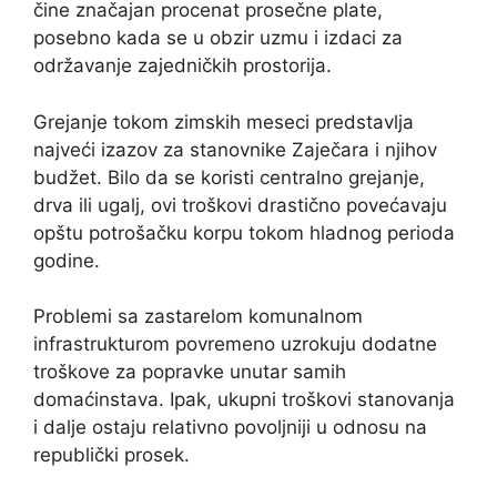
čine značajan procenat prosečne plate,
posebno kada se u obzir uzmu i izdaci za
održavanje zajedničkih prostorija.
Grejanje tokom zimskih meseci predstavlja
najveći izazov za stanovnike Zaječara i njihov
budžet. Bilo da se koristi centralno grejanje,
drva ili ugalj, ovi troškovi drastično povećavaju
opštu potrošačku korpu tokom hladnog perioda
godine.
Problemi sa zastarelom komunalnom
infrastrukturom povremeno uzrokuju dodatne
troškove za popravke unutar samih
domaćinstava. Ipak, ukupni troškovi stanovanja
i dalje ostaju relativno povoljniji u odnosu na
republički prosek.