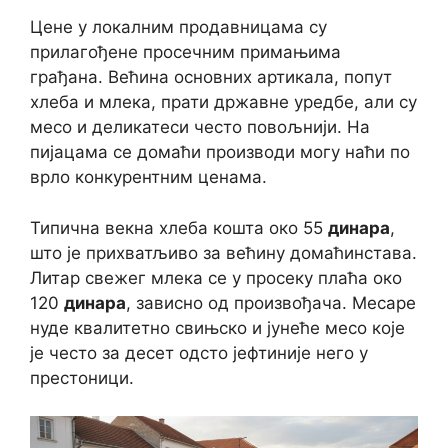
Цене у локалним продавницама су
прилагођене просечним примањима
грађана. Већина основних артикала, попут
хлеба и млека, прати државне уредбе, али су
месо и деликатеси често повољнији. На
пијацама се домаћи производи могу наћи по
врло конкурентним ценама.
Типична векна хлеба кошта око 55
динара
,
што је прихватљиво за већину домаћинстава.
Литар свежег млека се у просеку плаћа око
120
динара
, зависно од произвођача. Месаре
нуде квалитетно свињско и јунеће месо које
је често за десет одсто јефтиније него у
престоници.