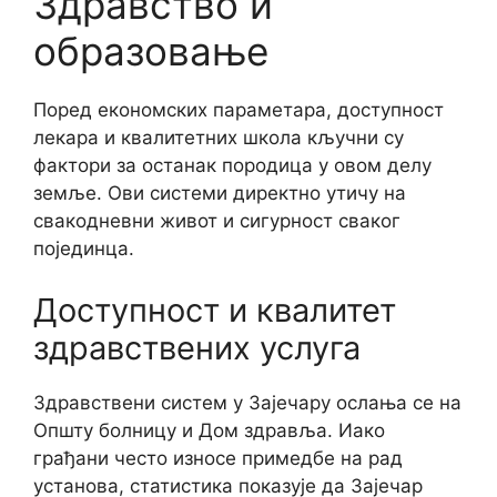
Здравство и
образовање
Поред економских параметара, доступност
лекара и квалитетних школа кључни су
фактори за останак породица у овом делу
земље. Ови системи директно утичу на
свакодневни живот и сигурност сваког
појединца.
Доступност и квалитет
здравствених услуга
Здравствени систем у Зајечару ослања се на
Општу болницу и Дом здравља. Иако
грађани често износе примедбе на рад
установа, статистика показује да Зајечар