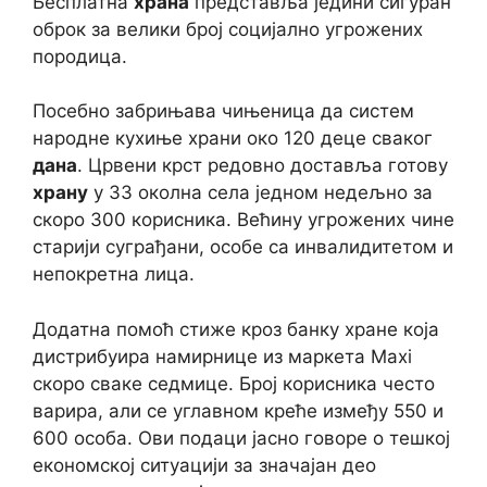
Бесплатна
храна
представља једини сигуран
оброк за велики број социјално угрожених
породица.
Посебно забрињава чињеница да систем
народне кухиње храни око 120 деце сваког
дана
. Црвени крст редовно доставља готову
храну
у 33 околна села једном недељно за
скоро 300 корисника. Већину угрожених чине
старији суграђани, особе са инвалидитетом и
непокретна лица.
Додатна помоћ стиже кроз банку хране која
дистрибуира намирнице из маркета Maxi
скоро сваке седмице. Број корисника често
варира, али се углавном креће између 550 и
600 особа. Ови подаци јасно говоре о тешкој
економској ситуацији за значајан део