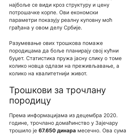
најбоље се види кроз структуру и цену
потрошачке корпе. Ови економски
параметри показују реалну куповну моћ
грађана у овом делу Србије.
Разумевање ових трошкова помаже
породицама да боље планирају свој кућни
буџет. Статистика пружа јасну слику о томе
колико новца одлази на преживљавање, а
колико на квалитетнији живот.
Трошкови за трочлану
породицу
Према информацијама из децембра 2020.
године, трочлано домаћинство у Зајечару
трошило је
67.650 динара
месечно. Ова сума