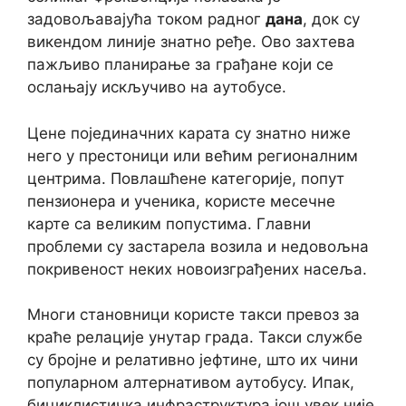
задовољавајућа током радног
дана
, док су
викендом линије знатно ређе. Ово захтева
пажљиво планирање за грађане који се
ослањају искључиво на аутобусе.
Цене појединачних карата су знатно ниже
него у престоници или већим регионалним
центрима. Повлашћене категорије, попут
пензионера и ученика, користе месечне
карте са великим попустима. Главни
проблеми су застарела возила и недовољна
покривеност неких новоизграђених насеља.
Многи становници користе такси превоз за
краће релације унутар града. Такси службе
су бројне и релативно јефтине, што их чини
популарном алтернативом аутобусу. Ипак,
бициклистичка инфраструктура још увек није