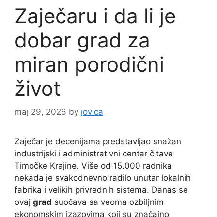
Zaječaru i da li je
dobar grad za
miran porodični
život
maj 29, 2026
by
jovica
Zaječar je decenijama predstavljao snažan
industrijski i administrativni centar čitave
Timočke Krajine. Više od 15.000 radnika
nekada je svakodnevno radilo unutar lokalnih
fabrika i velikih privrednih sistema. Danas se
ovaj
grad
suočava sa veoma ozbiljnim
ekonomskim izazovima koji su značajno