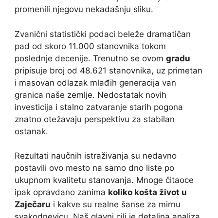
promenili njegovu nekadašnju sliku.
Zvanični statistički podaci beleže dramatičan
pad od skoro 11.000 stanovnika tokom
poslednje decenije. Trenutno se ovom
gradu
pripisuje broj od 48.621 stanovnika, uz primetan
i masovan odlazak mlađih generacija van
granica naše zemlje. Nedostatak novih
investicija i stalno zatvaranje starih pogona
znatno otežavaju perspektivu za stabilan
ostanak.
Rezultati naučnih istraživanja su nedavno
postavili ovo mesto na samo dno liste po
ukupnom kvalitetu stanovanja. Mnoge čitaoce
ipak opravdano zanima
koliko košta život u
Zaječaru
i kakve su realne šanse za mirnu
svakodnevicu. Naš glavni cilj je detaljna analiza