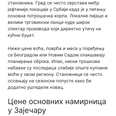
становника. Град се често сврстава међу
јефтиније локације у Србији када је у питању
основна потрошачка корпа. Локалне пијаце и
велики трговински ланци нуде широк
спектар производа који директно утичу на
кућни буџет.
Ниже цене воћа, поврћа и меса у поређењу
са Београдом или Новим Садом олакшавају
планирање оброка. Ипак, ниски трошкови
набавке су последица слабије опште куповне
моћи у овом региону. Становници се често
ослањају на сезонске попусте како би
додатно уштедели новац.
Цене основних намирница
у Зајечару