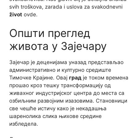
svih troškova, zarada i uslova za svakodnevni
život
ovde.
Општи преглед
живота у Зајечару
Зајечар је деценијама уназад представљао
административно и културно средиште
Тимочке Крајине. Овај
град
је током времена
прошао кроз тешку трансформацију од
живахног индустријског центра до места са
озбиљним развојним изазовима. Становници
све чешће истичу како је некадашња
шаренолика слика њихове средине
избледела.