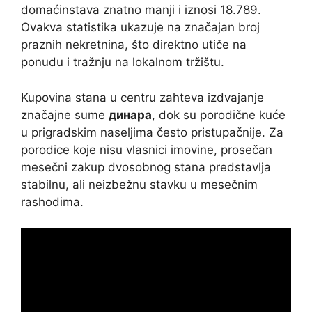
domaćinstava znatno manji i iznosi 18.789.
Ovakva statistika ukazuje na značajan broj
praznih nekretnina, što direktno utiče na
ponudu i tražnju na lokalnom tržištu.
Kupovina stana u centru zahteva izdvajanje
značajne sume
динара
, dok su porodične kuće
u prigradskim naseljima često pristupačnije. Za
porodice koje nisu vlasnici imovine, prosečan
mesečni zakup dvosobnog stana predstavlja
stabilnu, ali neizbežnu stavku u mesečnim
rashodima.