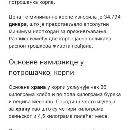
потрошачка корпа.
Цена те минималне корпе износила је 34.794
динара
, што је представљало апсолутни
минимум неопходан за преживљавање.
Разлика између две корпе јасно осликава
распон трошкова живота грађана.
Основне намирнице у
потрошачкој корпи
Основна
храна
у корпи укључује чак 26
килограма хлеба и по пола килограма бурека
и пецива месечно. Породица често издваја
за
храну
као што су четири килограма
свињског и 4,5 килограма пилећег меса.