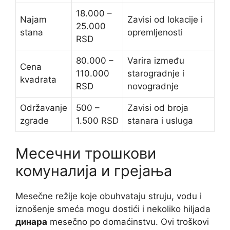
18.000 –
Najam
Zavisi od lokacije i
25.000
stana
opremljenosti
RSD
80.000 –
Varira između
Cena
110.000
starogradnje i
kvadrata
RSD
novogradnje
Održavanje
500 –
Zavisi od broja
zgrade
1.500 RSD
stanara i usluga
Месечни трошкови
комуналија и грејања
Mesečne režije koje obuhvataju struju, vodu i
iznošenje smeća mogu dostići i nekoliko hiljada
динара
mesečno po domaćinstvu. Ovi troškovi