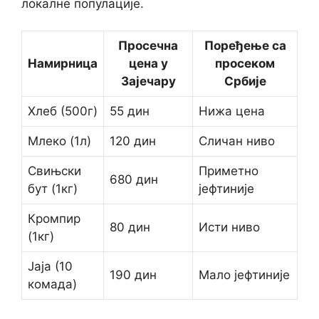
локалне популације.
Просечна
Поређење са
Намирница
цена у
просеком
Зајечару
Србије
Хлеб (500г)
55 дин
Нижа цена
Млеко (1л)
120 дин
Сличан ниво
Свињски
Приметно
680 дин
бут (1кг)
јефтиније
Кромпир
80 дин
Исти ниво
(1кг)
Јаја (10
190 дин
Мало јефтиније
комада)