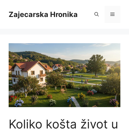
Skip
to
Zajecarska Hronika
Menu
content
Koliko košta život u