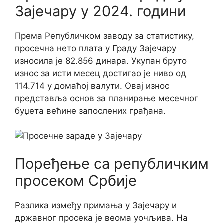
Зајечару у 2024. години
Према Републичком заводу за статистику,
просечна нето плата у Граду Зајечару
износила је 82.856 динара. Укупан бруто
износ за исти месец достигао је ниво од
114.714 у домаћој валути. Овај износ
представља основ за планирање месечног
буџета већине запослених грађана.
Поређење са републичким
просеком Србије
Разлика између примања у Зајечару и
државног просека је веома уочљива. На