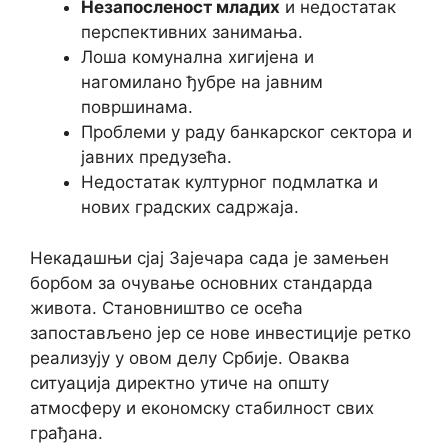
Незапосленост младих
и недостатак
перспективних занимања.
Лоша комунална хигијена и
нагомилано ђубре на јавним
површинама.
Проблеми у раду банкарског сектора и
јавних предузећа.
Недостатак културног подмлатка и
нових градских садржаја.
Некадашњи сјај Зајечара сада је замењен
борбом за очување основних стандарда
живота. Становништво се осећа
запостављено јер се нове инвестиције ретко
реализују у овом делу Србије. Оваква
ситуација директно утиче на општу
атмосферу и економску стабилност свих
грађана.