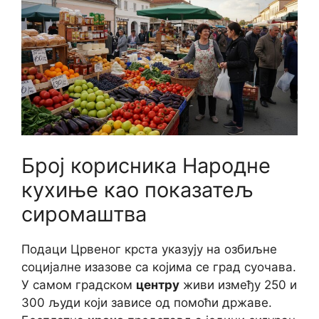
Број корисника Народне
кухиње као показатељ
сиромаштва
Подаци Црвеног крста указују на озбиљне
социјалне изазове са којима се град суочава.
У самом градском
центру
живи између 250 и
300 људи који зависе од помоћи државе.