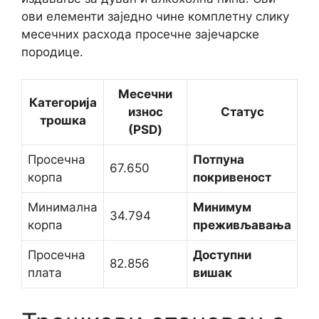
ови елементи заједно чине комплетну слику
месечних расхода просечне зајечарске
породице.
Месечни
Категорија
износ
Статус
трошка
(РSD)
Просечна
Потпуна
67.650
корпа
покривеност
Минимална
Минимум
34.794
корпа
преживљавања
Просечна
Доступни
82.856
плата
вишак